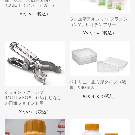
標準寒天（天然抽出物）
KOBEⅠ（アガーアガー）
¥9,581
（税込）
ウシ血清アルブミン フラクシ
ョンV、ビオチンフリー
¥29,154
（税込）
ペトリ皿 正方形タイプ（滅
菌）240個入
ジョイントクランプ
¥40,448
（税込）
ROTILABO®、止めねじなし
の円錐ジョイント用
¥3,630
（税込）