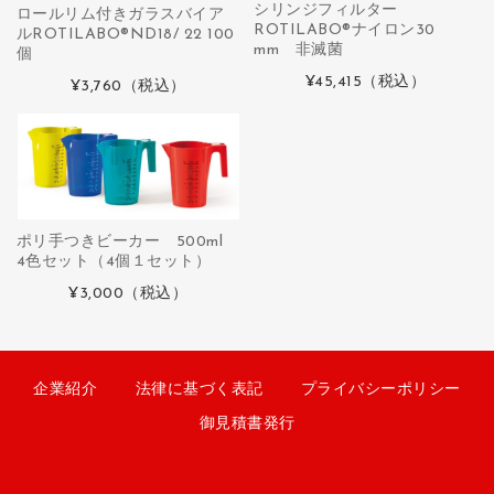
シリンジフィルター
ロールリム付きガラスバイア
ROTILABO®ナイロン30
ルROTILABO®ND18/ 22 100
mm 非滅菌
個
¥45,415
（税込）
¥3,760
（税込）
ポリ手つきビーカー 500ml
4色セット（4個１セット）
¥3,000
（税込）
企業紹介
法律に基づく表記
プライバシーポリシー
御見積書発行